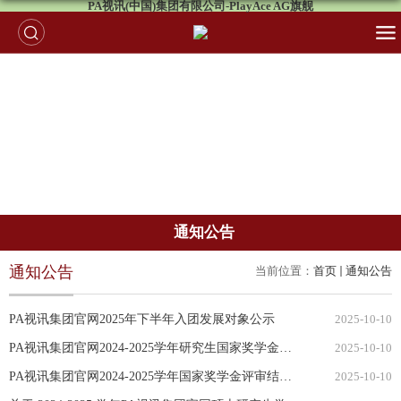
PA视讯(中国)集团有限公司-PlayAce AG旗舰
通知公告
通知公告
当前位置：
首页
通知公告
PA视讯集团官网2025年下半年入团发展对象公示
2025-10-10
PA视讯集团官网2024-2025学年研究生国家奖学金评审结果公示
2025-10-10
PA视讯集团官网2024-2025学年国家奖学金评审结果公示
2025-10-10