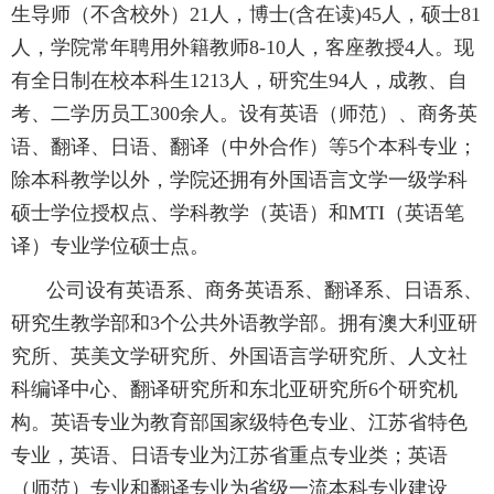
生导师（不含校外）
21
人，博士
(
含在读
)45
人，硕士
81
人，学院常年聘用外籍教师
8-10
人，客座教授
4
人。现
有全日制在校本科生
1213
人，研究生
94
人，成教、自
考、二学历员工
300
余人。设有英语（师范）、商务英
语、翻译、日语、翻译（中外合作）等
5
个本科专业；
除本科教学以外，学院还拥有外国语言文学一级学科
硕士学位授权点、学科教学（英语）和
MTI
（英语笔
译）专业学位硕士点。
公司设有英语系、商务英语系、翻译系、日语系、
研究生教学部和
3
个公共外语教学部。拥有澳大利亚研
究所、英美文学研究所、外国语言学研究所、人文社
科编译中心、翻译研究所和东北亚研究所
6
个研究机
构。英语专业为教育部国家级特色专业、江苏省特色
专业，英语、日语专业为江苏省重点专业类；英语
（师范）专业和翻译专业为省级一流本科专业建设