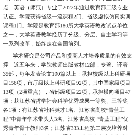
点。英语（师范）专业于
2022
年通过教育部二级专业
认证。学院获得省级一流课程
2
门、省级虚拟仿真实训
课程
1
门。学院是教育部
180
所大学英语教改试点单位
之一，大学英语教学经历了分级、分层、自主学习等
一系列改革，始终走在全国前列。
学术研究是公司产品和提高人才培养质量的有效支
撑。近五年来，学院教师出版教材
12
部，专著、译著
35
部，每年发表论文
100
篇以上；承担校级以上科研项
目
158
项，市厅级以上科研项目
92
项，其中国家级项目
13
项（
2
项重点），省部级项目
22
项，承担横向项目
47
项；获江苏省哲学社会科学优秀成果一等奖、三等奖
各
1
项；有江苏省社科英才
1
名、江苏省高校“青蓝工
程”中青年学术带头人
3
名、江苏省高校 “青蓝工程”优
秀青年骨干教师
3
名；江苏省
333
工程第二层次培养对