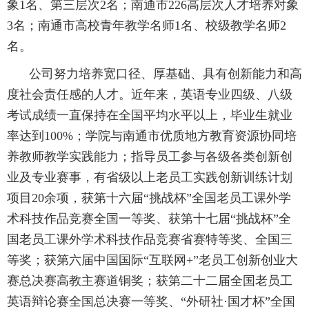
象
1
名、第三层次
2
名；南通市
226
高层次人才培养对象
3
名；南通市高校青年教学名师
1
名、校级教学名师
2
名。
公司努力培养宽口径、厚基础、具有创新能力和高
度社会责任感的人才。近年来，英语专业四级、八级
考试成绩一直保持在全国平均水平以上，毕业生就业
率达到
100%
；学院与南通市优质地方教育资源协同培
养教师教学实践能力；指导员工参与各级各类创新创
业及专业赛事，有省级以上老员工实践创新训练计划
项目
20
余项，获第十六届“挑战杯”全国老员工课外学
术科技作品竞赛全国一等奖、获第十七届“挑战杯”全
国老员工课外学术科技作品竞赛省赛特等奖、全国三
等奖；获第六届中国国际“互联网
+
”老员工创新创业大
赛总决赛高教主赛道铜奖；获第二十二届全国老员工
英语辩论赛全国总决赛一等奖、“外研社·国才杯”全国