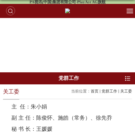
PA视讯(中国)集团有限公司-PlayAce AG旗舰
党群工作
关工委
当前位置：
首页
党群工作
关工委
主
任：朱小娟
副 主 任：陈俊怀、
施
皓（
常务
）、
徐先乔
秘 书 长：王媛媛