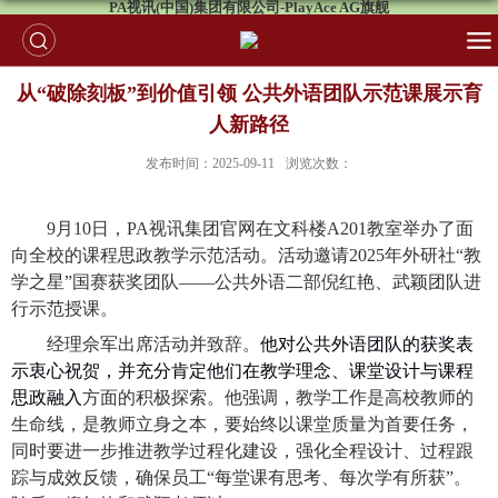
PA视讯(中国)集团有限公司-PlayAce AG旗舰
从“破除刻板”到价值引领 公共外语团队示范课展示育
人新路径
发布时间：2025-09-11
浏览次数：
9
月
10
日，PA视讯集团官网在文科楼
A201
教室举办了面
向全校的课程思政教学示范活动。活动邀请
2025
年外研社“教
学之星”国赛获奖团队——公共外语二部倪红艳、武颖团队进
行示范授课。
经理佘军出席活动并致辞。
他对公共外语团队的获奖表
示衷心祝贺，并充分肯定他们在教学理念、课堂设计与课程
思政融入
方面的积极探索。他强调，教学工作是高校教师的
生命线，是教师立身之本，要始终以课堂质量为首要任务，
同时要进一步推进教学过程化建设，强化全程设计、过程跟
踪与成效反馈，确保员工“每堂课有思考、每次学有所获”。