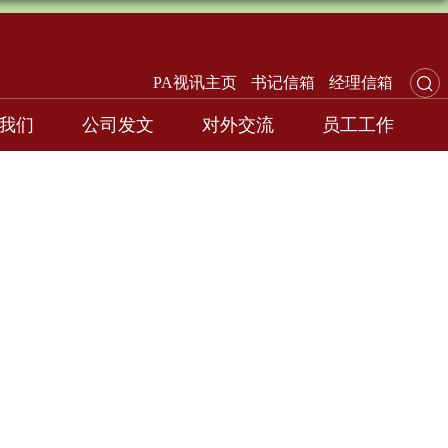
PA视讯主页
书记信箱
经理信箱
我们
公司发文
对外交流
员工工作