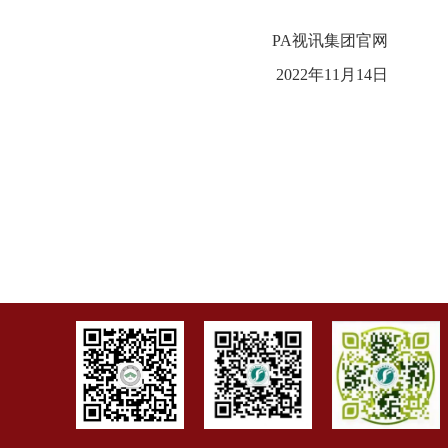
PA视讯集团官网
2022年11月14日