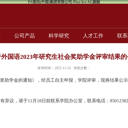
PA视讯(中国)集团有限公司-PlayAce AG旗舰
伍
公司产品
科学研究
人才工作
联系
于外国语2023年研究生社会奖助学金评审结果的
发布时间：2022-11-14
浏览次数：
会奖助学金的通知》，经员工自主申报，学院评审，现将结果公
有异议，请于11月18日前联系学院办公室，联系电话：8501238