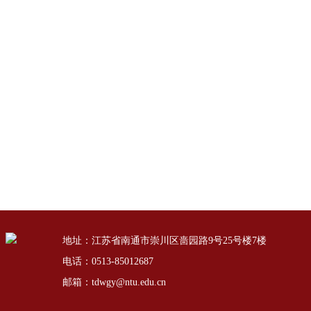
地址：江苏省南通市崇川区啬园路9号25号楼7楼
电话：0513-85012687
邮箱：tdwgy@ntu.edu.cn