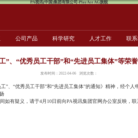
PA视讯(中国)集团有限公司-PlayAce AG旗舰
伍
公司产品
科学研究
人才工作
联系
员工”、“优秀员工干部”和“先进员工集体”等荣
发布时间：2022-04-06
浏览次数：
工”、“优秀员工干部”和“先进员工集体”的通知》精神，经个
扬
期间如有疑义，请于4月10日前向PA视讯集团官网办公室反映，联系电