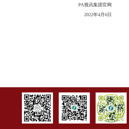
PA视讯集团官网
2022年4月6日